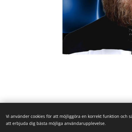
Vi använder cookies för att möjliggöra en korrekt funktion och 
9PIN Bowling - VÄSTERÅS - SWE
att erbjuda dig bästa möjliga användarupplevelse.
All rights reserved 2025