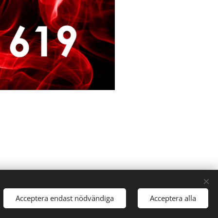
barken
DESIGN
Acceptera endast nödvändiga
Acceptera alla
Tip:
www.9pin.se
Cookies