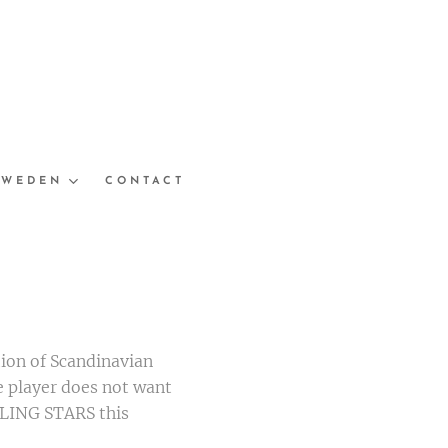
SWEDEN
CONTACT
tion of Scandinavian
e player does not want
WLING STARS this