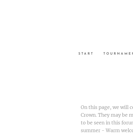
START
TOURNAME
On this page, we will 
Crown. They may be mi
to be seen in this fo
summer - Warm welco