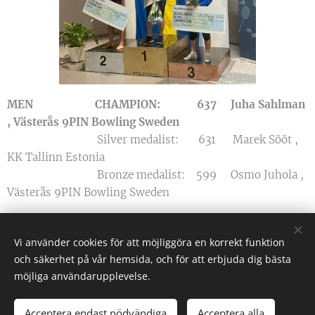
MEN
CHAMPION: 637 Juha Sahlman
, Västerås 9PIN Bowling Sweden
Silver medalist: 631 Marek Sööt ,
KK Tallinn Estonia
Bronze medalist: 599 Osmo Juhola ,
Västerås 9PIN Bowling Sweden
Vi använder cookies för att möjliggöra en korrekt funktion
och säkerhet på vår hemsida, och för att erbjuda dig bästa
9PIN Bowling - VÄSTERÅS - SWEDEN
möjliga användarupplevelse.
All rights reserved 2025
barken
DESIGN
Acceptera endast nödvändiga
Acceptera alla